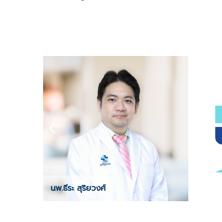
นพ.ธีระ สุริยวงศ์