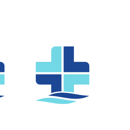
นพ.ธีระ สุริยวงศ์