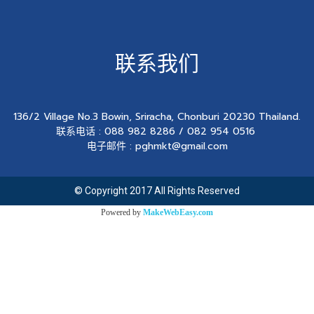
联系我们
136/2 Village No.3 Bowin, Sriracha, Chonburi 20230 Thailand.
联系电话 : 088 982 8286 / 082 954 0516
电子邮件 : pghmkt@gmail.com
© Copyright 2017 All Rights Reserved
Powered by
MakeWebEasy.com