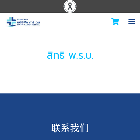
สิทธิ พ.ร.บ.
联系我们