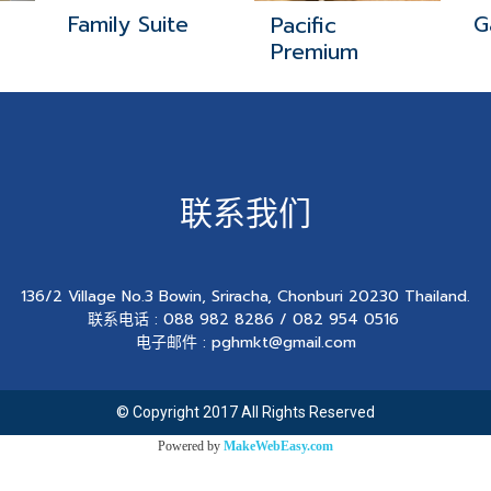
Family Suite
G
Pacific
Premium
联系我们
136/2 Village No.3 Bowin, Sriracha, Chonburi 20230 Thailand.
联系电话 : 088 982 8286 / 082 954 0516
电子邮件 : pghmkt@gmail.com
© Copyright 2017 All Rights Reserved
Powered by
MakeWebEasy.com