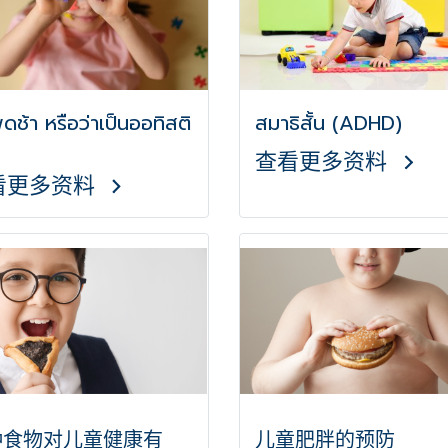
ูดช้า หรือว่าเป็นออทิสติ
สมาธิสั้น (ADHD)
查看更多资料
看更多资料
种食物对儿童健康有
儿童肥胖的预防