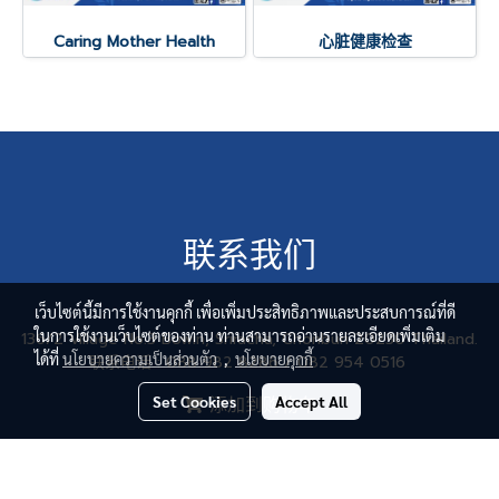
Caring Mother Health
心脏健康检查
联系我们
เว็บไซต์นี้มีการใช้งานคุกกี้ เพื่อเพิ่มประสิทธิภาพและประสบการณ์ที่ดี
ในการใช้งานเว็บไซต์ของท่าน ท่านสามารถอ่านรายละเอียดเพิ่มเติม
136/2 Village No.3 Bowin, Sriracha, Chonburi 20230 Thailand.
ได้ที่
นโยบายความเป็นส่วนตัว
,
นโยบายคุกกี้
联系电话 : 088 982 8286 / 082 954 0516
电子邮件 : pghmkt@gmail.com
Set Cookies
Accept All
添加到购物车
© Copyright 2017 All Rights Reserved
Powered by
MakeWebEasy.com