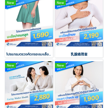
New
New
โปรแกรมตรวจคัดกรองมะเล็งปากมดลูก
乳腺癌筛查
New
New