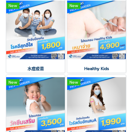
New
New
水痘疫苗
Healthy Kids
New
New