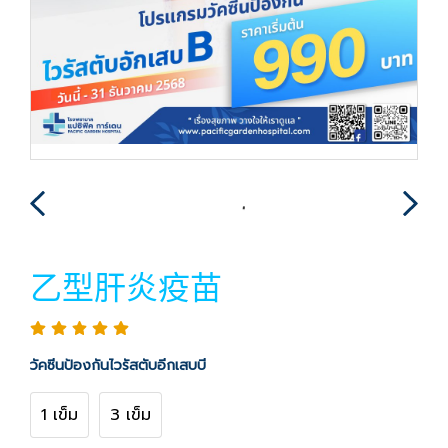
乙型肝炎疫苗
วัคซีนป้องกันไวรัสตับอีกเสบบี
1 เข็ม
3 เข็ม