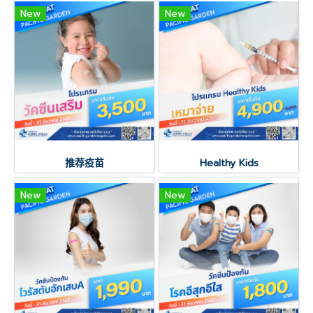
New
New
推荐疫苗
Healthy Kids
New
New