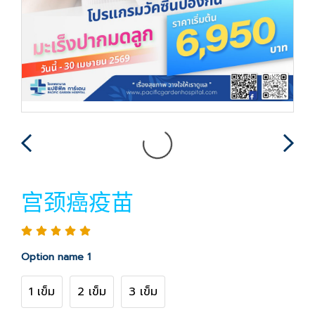
宫颈癌疫苗
Option name 1
1 เข็ม
2 เข็ม
3 เข็ม