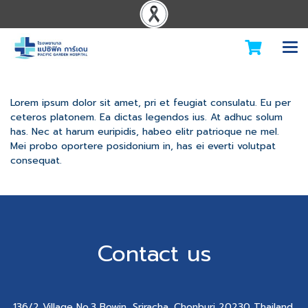
Lorem ipsum dolor sit amet, pri et feugiat consulatu. Eu per
ceteros platonem. Ea dictas legendos ius. At adhuc solum
has. Nec at harum euripidis, habeo elitr patrioque ne mel.
Mei probo oportere posidonium in, has ei everti volutpat
consequat.
Contact us
136/2 Village No.3 Bowin, Sriracha, Chonburi 20230 Thailand.