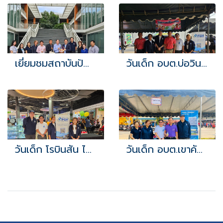
เยี่ยมชมสถาบันปัญญาภิวัฒน์ วิทยาเขต EEC
วันเด็ก อบต.บ่อวิน 2567
วันเด็ก โรบินสัน ไลฟ์สไตล์ บ่อวิน
วันเด็ก อบต.เขาคันทรง 2567