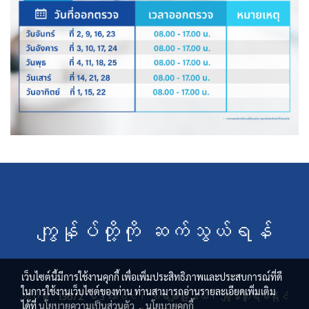
ကျွန်ုပ်တို့ကို ဆက်သွယ်ရန်
เว็บไซต์นี้มีการใช้งานคุกกี้ เพื่อเพิ่มประสิทธิภาพและประสบการณ์ที่ดี
ในการใช้งานเว็บไซต์ของท่าน ท่านสามารถอ่านรายละเอียดเพิ่มเติม
လိပ်စာ : 136/2 မ.3 ဘော်ဝင်၊ စီရာချာမြို့နယ်၊ ချွန်ဘူရီခရိုင်
ได้ที่
นโยบายความเป็นส่วนตัว
,
นโยบายคุกกี้