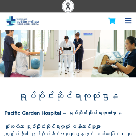
ရုပ်ပိုင်းဆိုင်ရာကုထုံးဌာန
Pacific Garden Hospital – ရုပ်ပိုင်းဆိုင်ရာကုထုံးဌာန
စုံလင်သော ရုပ်ပိုင်းဆိုင်ရာကုထုံး ဝန်ဆောင်မှုများ
ကျွန်ုပ်တို့၏ ရုပ်ပိုင်းဆိုင်ရာကုထုံးဌာနတွင် စစ်ဆေးခြင်း၊ ကု