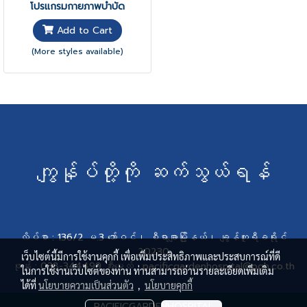
โปรแกรมกายภาพบำบัด
Add to Cart
(More styles available)
ကျွန်ုပ်တို့ကို ဆက်သွယ်ရန်
လိပ်စာ : 136/2 မ.3 ဘော်ဝင်၊ စီရာချာမြို့နယ်၊ ချွန်ဘူရီခရိုင်
20230
เว็บไซต์นี้มีการใช้งานคุกกี้ เพื่อเพิ่มประสิทธิภาพและประสบการณ์ที่ดี
ဖုန်း : 038-344499 အီးမေးလ် : pacificgardenhospital@pgh.co.th
ในการใช้งานเว็บไซต์ของท่าน ท่านสามารถอ่านรายละเอียดเพิ่มเติม
ได้ที่
นโยบายความเป็นส่วนตัว
,
นโยบายคุกกี้
PACIFICGARDENHOSPITAL