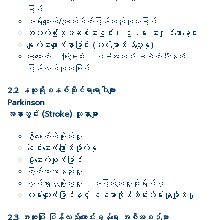
ခြင်း
အရိုးကျောက်/ကျောက်စိတ်ပြန်လည်ကုသခြင်း
အသက်ကြီးသူအဆစ်နာခြင်း၊ ဥပမာ နာကျင်သောမွေးခါး
မျက်နှာကျောက်နာခြင်း (ဆဲလ်များသိပ်လျှော့မှု)
ခြေထောက်၊ ခြေချောင်း၊ ပခုံးအဆစ် ခွဲစိတ်ပြီးနောက်
ပြန်လည်ကုသခြင်း
2.2 နယူးရိုစနစ်ဆိုင်ရာရောဂါများ
Parkinson
အနားသွင်း (Stroke) လူနာများ
ဦးနှောက်ထိခိုက်မှု
ခေါင်းနောက်ကြောထိခိုက်မှု
ဦးနှောက်ပျက်ခြင်း
ကြွက်သားအားနည်းမှု
လှုပ်ရှားမှုချို့တဲ့မှု၊ အပြုတ်ကျမှုစိုးရိမ်မှု
လမ်းလျှောက်ခြင်းနှင့် ခန္ဓာကိုယ်ထိန်းသိမ်းမှုချို့တဲ့မှု
2.3 အထူးပြု ပြန်လည်ကောင်းမွန်ရေး အစီအစဉ်မျာ