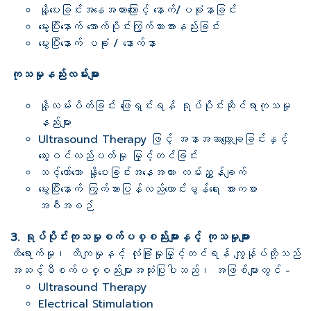
နို့ပေးခြင်းအနေအထားကြောင့် နောက်/ပခုံးနာခြင်း
မွေးပြီးနောက် အောက်ပိုင်းကြွက်သားအားနည်းခြင်း
မွေးပြီးနောက် ပခုံး / နောက်နာ
ကုသမှုနည်းလမ်းများ
နို့လမ်းပိတ်ခြင်း ဖြေရှင်းရန် ရုပ်ပိုင်းဆိုင်ရာကုသမှု
နည်းများ
Ultrasound Therapy ဖြင့် အနာအဆာလျော့ချခြင်းနှင့်
သွေးဝင်လည်ပတ်မှု မြှင့်တင်ခြင်း
သင့်တော်သော နို့ပေးခြင်းအနေအထား လမ်းညွှန်ချက်
မွေးပြီးနောက် ကြွက်သားပြန်လည်ကောင်းမွန်ရေး အားကစား
အစီအစဉ်
3. ရုပ်ပိုင်းကုသမှုစက်ပစ္စည်းများနှင့် ကုသမှုများ
ထိရောက်မှု၊ တိကျမှုနှင့် လုံခြုံမှုမြှင့်တင်ရန် ကျွန်ုပ်တို့သည်
အဆင့်မီစက်ပစ္စည်းများအသုံးပြုပါသည်၊ အဖြစ်များတွင် -
Ultrasound Therapy
Electrical Stimulation