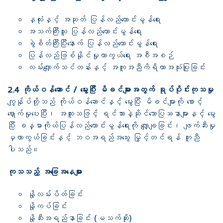
နှလုံးနှင့် အဆုတ် ပြန်လည်ကောင်းမွန်ရေး
အသက်ကြီးသူ ပြန်လည်ကောင်းမွန်ရေး
ခွဲစိတ်ကြီးပြီးနောက် ပြန်လည်ကောင်းမွန်ရေး
ပြန်လည်ဖြစ်နိုင်မှုကာကွယ်ရေး အစီအစဉ်
လမ်းလျှောက်သင်တန်းနှင့် အကူအညီကိရိယာအသုံးပြုခြင်း
2.4 ကိုယ်ဝန်ဆောင် / မွေးပြီး မိခင်များအတွက် ရုပ်ပိုင်းကုသမှု
ကျွန်ုပ်တို့သည် ကိုယ်ဝန်ဆောင်နှင့် မွေးပြီး မိခင်များကို စောင့်
ရှောက်မှုပေးပြီး၊ အထူးသဖြင့် ရင်သားနဲ့ဆိုင်သောပြဿနာများနှင့် မွေး
ပြီး ခန္ဓာကိုယ်ပြန်လည်ကောင်းမွန်ရေးကို လျှော့ချခြင်း၊ ဖျက်ဆီးမှု
မှကာကွယ်ခြင်းနှင့် ဘဝအရည်အသွေး မြှင့်တင်ရန် ကူညီ
ပါသည်။
ကုသသည့် အခြေအနေများ
နို့လမ်းပိတ်ခြင်း
နို့ကပ်ခြင်း
နို့ဆီးအရည်နာခြင်း (မသက်ဆိုး)