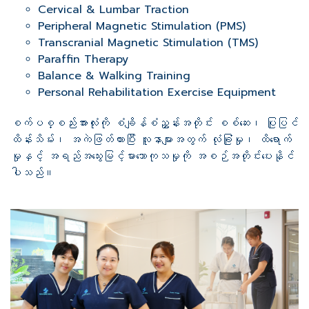
Cervical & Lumbar Traction
Peripheral Magnetic Stimulation (PMS)
Transcranial Magnetic Stimulation (TMS)
Paraffin Therapy
Balance & Walking Training
Personal Rehabilitation Exercise Equipment
စက်ပစ္စည်းအားလုံးကို စံချိန်စံညွှန်းအတိုင်း စစ်ဆေး၊ ပြုပြင်
ထိန်းသိမ်း၊ အကဲဖြတ်ထားပြီး လူနာများအတွက် လုံခြုံမှု၊ ထိရောက်
မှုနှင့် အရည်အသွေးမြင့်မားသောကုသမှုကို အစဉ်အတိုင်းပေးနိုင်
ပါသည်။