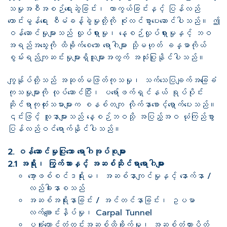
သမှုအစီအစဉ်ရေးဆွဲခြင်း၊ ကာကွယ်ခြင်းနှင့် ပြန်လည်
ကောင်းမွန်ရေး စီမံခန့်ခွဲမှုတို့ကို စုံလင်စွာပေးဆောင်ပါသည်။ ဤ
ဝန်ဆောင်မှုများသည် လှုပ်ရှားမှု၊ နေ့စဉ်လှုပ်ရှားမှုနှင့် ဘဝ
အရည်အသွေးကို ထိခိုက်စေသော ရောဂါများ သို့မဟုတ် ခန္ဓာကိုယ်
စွမ်းရည်ကျဆင်းမှုများရှိသူများအတွက် အသုံးပြုနိုင်ပါသည်။
ကျွန်ုပ်တို့သည် အဆုတ်မဖြတ်ကုသမှု၊ သက်သေပြချက်အခြေခံ
ကုသမှုများကို လုပ်ဆောင်ပြီး၊ ပရော်ဖက်ရှင်နယ် ရုပ်ပိုင်း
ဆိုင်ရာကုထုံးသမားများက စနစ်တကျ လိုက်နာစောင့်ရှောက်ပေးသည်။
၎င်းဖြင့် လူနာများသည် နေ့စဉ်ဘဝသို့ အပြည့်အဝ ယုံကြည်စွာ
ပြန်လည်ဝင်ရောက်နိုင်ပါသည်။
2. ဝန်ဆောင်မှုပြုသော ရောဂါအုပ်စုများ
2.1 အရိုး၊ ကြွက်သားနှင့် အဆစ်ဆိုင်ရာရောဂါများ
အော့ဖစ်စင်ဒရိုးမ၊ အဆစ်နာကျင်မှုနှင့် နောက်နာ /
လည်ခါးနာစသည်
အဆစ်အရိုးနာခြင်း / အင်တင်နာခြင်း၊ ဥပမာ
လက်ချောင်းနှိပ်မှု၊ Carpal Tunnel
ပခုံးတောင်တံတွင်းအဆစ်ထိခိုက်မှု၊ အဆစ်တံတားပိတ်