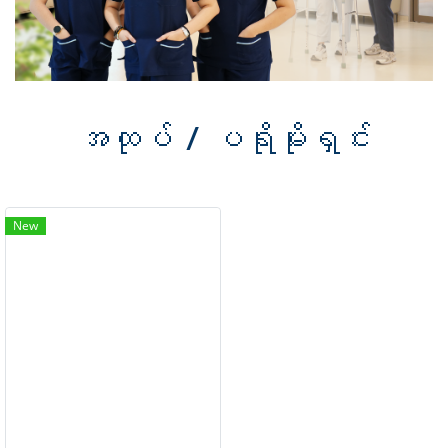
အထုပ် / ပရိုမိုးရှင်း
New