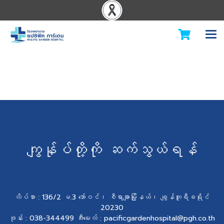
ကျွန်ုပ်တို့ကို ဆက်သွယ်ရန်
လိပ်စာ : 136/2 မ.3 ဘော်ဝင်၊ စီရာချာမြို့နယ်၊ ချွန်ဘူရီခရိုင်
20230
ဖုန်း : 038-344499 အီးမေးလ် : pacificgardenhospital@pgh.co.th