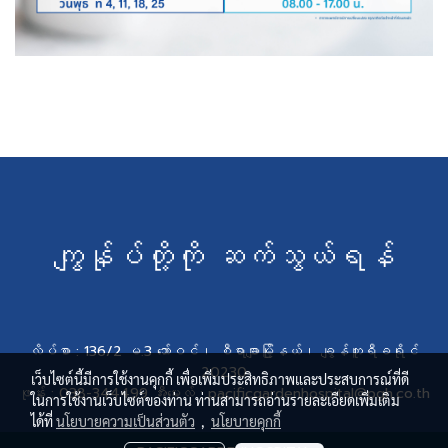
ကျွန်ုပ်တို့ကို ဆက်သွယ်ရန်
လိပ်စာ : 136/2 မ.3 ဘော်ဝင်၊ စီရာချာမြို့နယ်၊ ချွန်ဘူရီခရိုင်
20230
เว็บไซต์นี้มีการใช้งานคุกกี้ เพื่อเพิ่มประสิทธิภาพและประสบการณ์ที่ดี
ဖုန်း : 038-344499 အီးမေးလ် : pacificgardenhospital@pgh.co.th
ในการใช้งานเว็บไซต์ของท่าน ท่านสามารถอ่านรายละเอียดเพิ่มเติม
ได้ที่
นโยบายความเป็นส่วนตัว
,
นโยบายคุกกี้