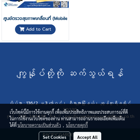
ศูนย์ตรวจสุขภาพเคลื่อนที่ (Mobile Checkup Center)
Add to Cart
ကျွန်ုပ်တို့ကို ဆက်သွယ်ရန်
လိပ်စာ : 136/2 မ.3 ဘော်ဝင်၊ စီရာချာမြို့နယ်၊ ချွန်ဘူရီခရိုင်
20230
เว็บไซต์นี้มีการใช้งานคุกกี้ เพื่อเพิ่มประสิทธิภาพและประสบการณ์ที่ดี
ဖုန်း : 038-344499 အီးမေးလ် : pacificgardenhospital@pgh.co.th
ในการใช้งานเว็บไซต์ของท่าน ท่านสามารถอ่านรายละเอียดเพิ่มเติม
ได้ที่
นโยบายความเป็นส่วนตัว
,
นโยบายคุกกี้
PACIFICGARDENHOSPITAL
Set Cookies
Accept All