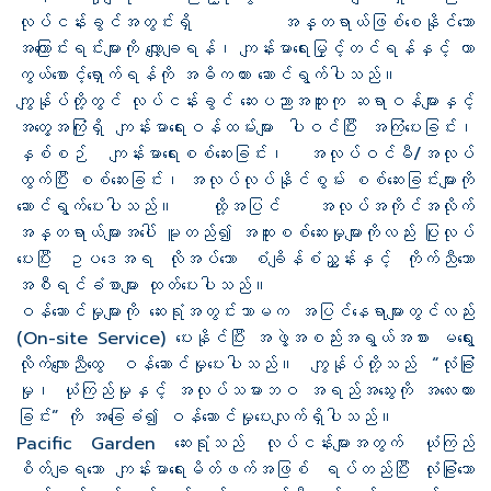
လုပ်ငန်းခွင်အတွင်းရှိ အန္တရာယ်ဖြစ်စေနိုင်သော
အကြောင်းရင်းများကို လျှော့ချရန်၊ ကျန်းမာရေးမြှင့်တင်ရန်နှင့် ကာ
ကွယ်စောင့်ရှောက်ရန်ကို အဓိကထား ဆောင်ရွက်ပါသည်။
ကျွန်ုပ်တို့တွင် လုပ်ငန်းခွင် ဆေးပညာအထူးကု ဆရာဝန်များနှင့်
အတွေ့အကြုံရှိ ကျန်းမာရေးဝန်ထမ်းများ ပါဝင်ပြီး အကြံပေးခြင်း၊
နှစ်စဉ် ကျန်းမာရေးစစ်ဆေးခြင်း၊ အလုပ်ဝင်မီ/အလုပ်
ထွက်ပြီး စစ်ဆေးခြင်း၊ အလုပ်လုပ်နိုင်စွမ်း စစ်ဆေးခြင်းများကို
ဆောင်ရွက်ပေးပါသည်။ ထို့အပြင် အလုပ်အကိုင်အလိုက်
အန္တရာယ်များအပေါ် မူတည်၍ အထူးစစ်ဆေးမှုများကိုလည်း ပြုလုပ်
ပေးပြီး ဥပဒေအရ လိုအပ်သော စံချိန်စံညွှန်းနှင့် ကိုက်ညီသော
အစီရင်ခံစာများ ထုတ်ပေးပါသည်။
ဝန်ဆောင်မှုများကို ဆေးရုံအတွင်းသာမက အပြင်နေရာများတွင်လည်း
(On-site Service) ပေးနိုင်ပြီး အဖွဲ့အစည်းအရွယ်အစား မရွေး
လိုက်လျောညီထွေ ဝန်ဆောင်မှုပေးပါသည်။ ကျွန်ုပ်တို့သည် “လုံခြုံ
မှု၊ ယုံကြည်မှုနှင့် အလုပ်သမားဘဝ အရည်အသွေးကို အလေးထား
ခြင်း” ကို အခြေခံ၍ ဝန်ဆောင်မှုပေးလျက်ရှိပါသည်။
Pacific Garden ဆေးရုံသည် လုပ်ငန်းများအတွက် ယုံကြည်
စိတ်ချရသော ကျန်းမာရေးမိတ်ဖက်အဖြစ် ရပ်တည်ပြီး လုံခြုံသော