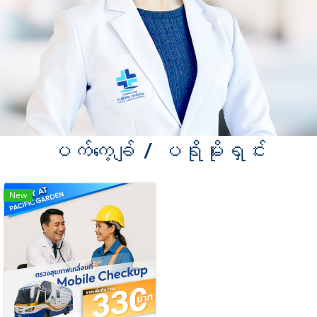
ပက်ကေ့ချ် / ပရိုမိုးရှင်း
New