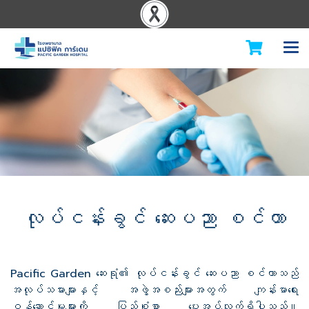
လုပ်ငန်းခွင် ဆေးပညာ စင်တာ
Pacific Garden ဆေးရုံ၏ လုပ်ငန်းခွင် ဆေးပညာ စင်တာသည်
အလုပ်သမားများနှင့် အဖွဲ့အစည်းများအတွက် ကျန်းမာရေး
ဝန်ဆောင်မှုများကို ပြည့်စုံစွာ ပေးအပ်လျက်ရှိပါသည်။