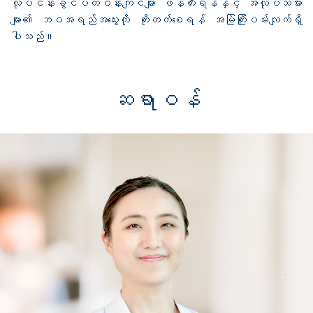
လုပ်ငန်းခွင်ပတ်ဝန်းကျင်များ ဖန်တီးရန်နှင့် အလုပ်သမား
များ၏ ဘဝအရည်အသွေးကို တိုးတက်စေရန် အမြဲကြိုးပမ်းလျက်ရှိ
ပါသည်။
ဆရာဝန်