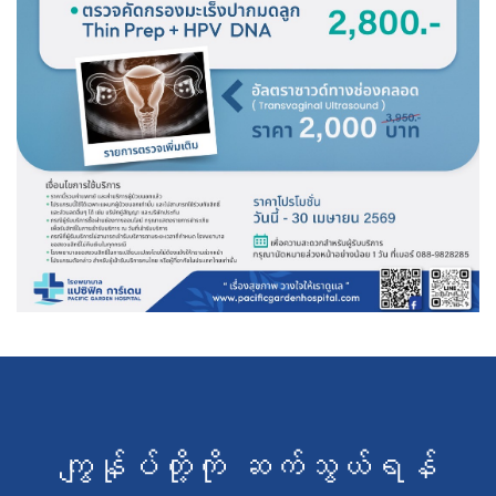
ကျွန်ုပ်တို့ကို ဆက်သွယ်ရန်