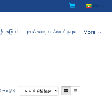
MM
ို့အကြောင်း
ကျန်းမာရေးဝန်ဆောင်မှုများ
More
ိုးအစားဖြင့်