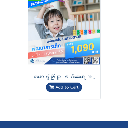
ကလေးဖွံ့ဖြိုးမှု စစ်ဆေးရေးအစီအစဉ်
Add to Cart