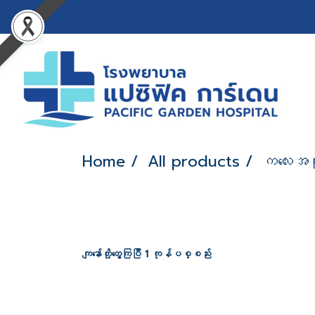
Home
All products
ကလေးအထ
ကျနော်တို့တွေ့ကြပြီ 1 ကုန်ပစ္စည်း