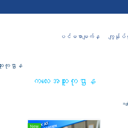
ပင်မစာမျက်နှ
ကျွန်ုပ်တ
ူးကုဌာန
ကလေးအထူးကုဌာန
အမျ
New