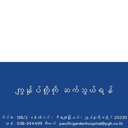
ကျွန်ုပ်တို့ကို ဆက်သွယ်ရန်
လိပ်စာ : 136/2 မ.3 ဘော်ဝင်၊ စီရာချာမြို့နယ်၊ ချွန်ဘူရီခရိုင် 20230
ဖုန်း : 038-344499 အီးမေးလ် : pacificgardenhospital@pgh.co.th