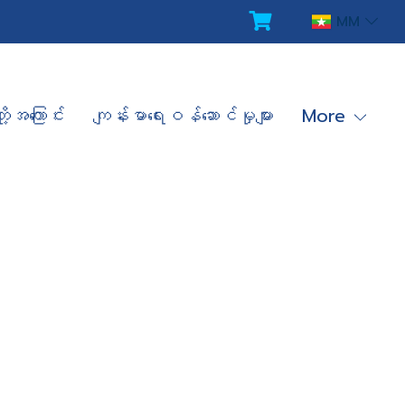
MM
ို့အကြောင်း
ကျန်းမာရေးဝန်ဆောင်မှုများ
More