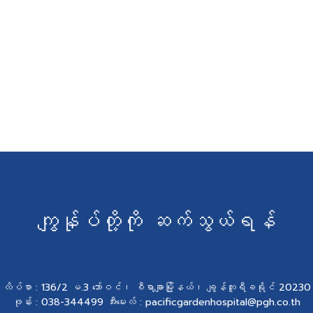
ကျွန်ုပ်တို့ကို ဆက်သွယ်ရန်
လိပ်စာ : 136/2 မ.3 ဘော်ဝင်၊ စီရာချာမြို့နယ်၊ ချွန်ဘူရီခရိုင် 20230
ဖုန်း : 038-344499 အီးမေးလ် : pacificgardenhospital@pgh.co.th