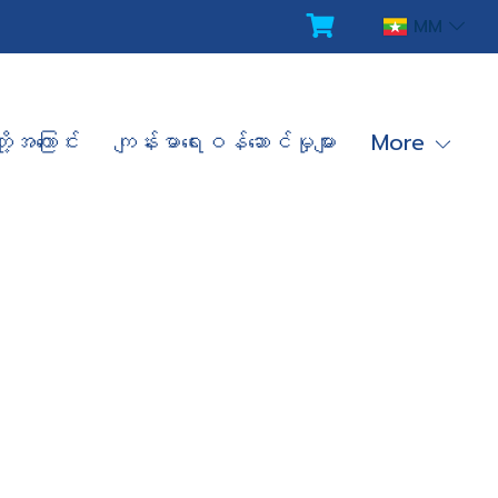
MM
ို့အကြောင်း
ကျန်းမာရေးဝန်ဆောင်မှုများ
More