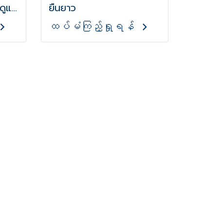
ดูแล
ยืนยาว
ထပ်မံကြည့်ရှုရန်