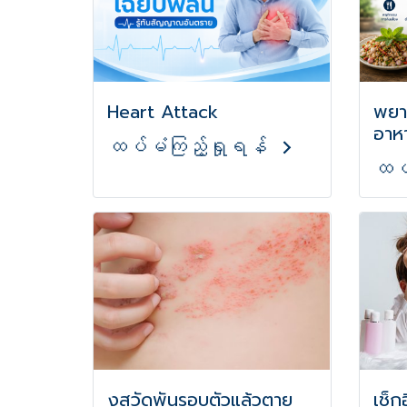
Heart Attack
พยาธ
อาห
ထပ်မံကြည့်ရှုရန်
ထပ်
งูสวัดพันรอบตัวแล้วตาย
เช็