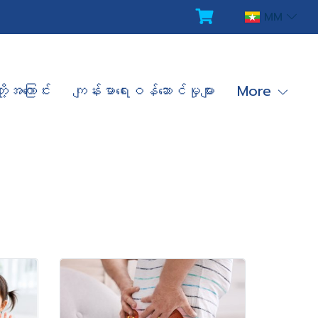
MM
ို့အကြောင်း
ကျန်းမာရေးဝန်ဆောင်မှုများ
More