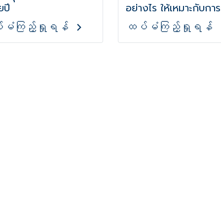
ยปี
อย่างไร ให้เหมาะกับการ
สุขภาพของคุณ?
မံကြည့်ရှုရန်
ထပ်မံကြည့်ရှုရန်