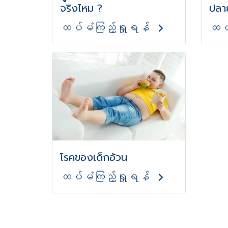
จริงไหม ?
ปลา
ထပ်မံကြည့်ရှုရန်
ထပ်
โรคของเด็กอ้วน
ထပ်မံကြည့်ရှုရန်