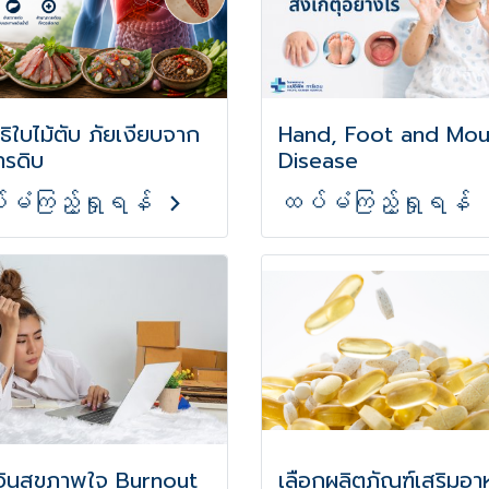
ิใบไม้ตับ ภัยเงียบจาก
Hand, Foot and Mou
ารดิบ
Disease
မံကြည့်ရှုရန်
ထပ်မံကြည့်ရှုရန်
กอินสุขภาพใจ Burnout
เลือกผลิตภัณฑ์เสริมอา