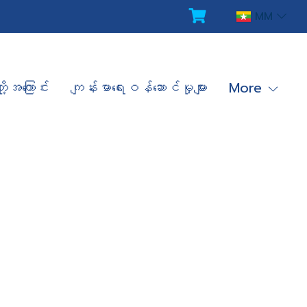
MM
ို့အကြောင်း
ကျန်းမာရေးဝန်ဆောင်မှုများ
More