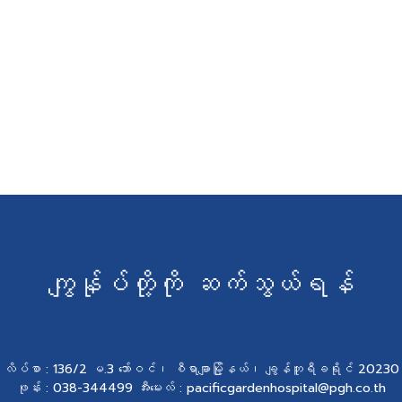
ကျွန်ုပ်တို့ကို ဆက်သွယ်ရန်
လိပ်စာ : 136/2 မ.3 ဘော်ဝင်၊ စီရာချာမြို့နယ်၊ ချွန်ဘူရီခရိုင် 20230
ဖုန်း : 038-344499 အီးမေးလ် : pacificgardenhospital@pgh.co.th