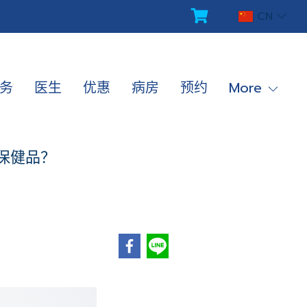
CN
务
医生
优惠
病房
预约
More
保健品？