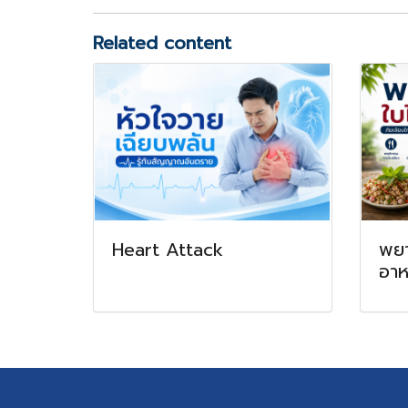
Related content
Heart Attack
พยา
อาห