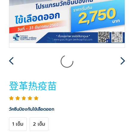
登革热疫苗
วัคซีนป้องกันไข้เลือดออก
1 เข็ม
2 เข็ม