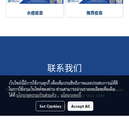
水痘疫苗
推荐疫苗
联系我们
เว็บไซต์นี้มีการใช้งานคุกกี้ เพื่อเพิ่มประสิทธิภาพและประสบการณ์ที่ดี
ในการใช้งานเว็บไซต์ของท่าน ท่านสามารถอ่านรายละเอียดเพิ่มเติม
136/2 Village No.3 Bowin, Sriracha, Chonburi 20230 Thailand.
ได้ที่
นโยบายความเป็นส่วนตัว
,
นโยบายคุกกี้
联系电话 : 088 982 8286 / 082 954 0516
电子邮件 : pghmkt@gmail.com
Set Cookies
Accept All
添加到购物车
© Copyright 2017 All Rights Reserved