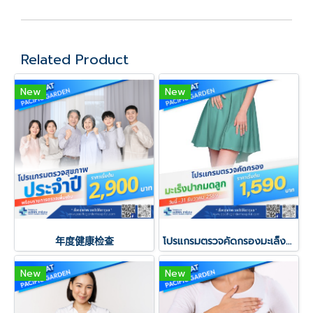
Related Product
New
New
年度健康检查
โปรแกรมตรวจคัดกรองมะเล็งปากมดลูก
New
New