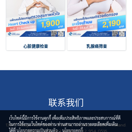
心脏健康检查
乳腺癌筛查
联系我们
เว็บไซต์นี้มีการใช้งานคุกกี้ เพื่อเพิ่มประสิทธิภาพและประสบการณ์ที่ดี
ในการใช้งานเว็บไซต์ของท่าน ท่านสามารถอ่านรายละเอียดเพิ่มเติม
136/2 Village No.3 Bowin, Sriracha, Chonburi 20230 Thailand.
ได้ที่
นโยบายความเป็นส่วนตัว
,
นโยบายคุกกี้
联系电话 : 088 982 8286 / 082 954 0516