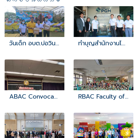
ဆက်စပ်အယ်လ်ဘမ်
วันเด็ก อบต.บ่อวิน 2566
ทำบุญสำนักงานโครงการ
ABAC Convocation day
RBAC Faculty of Nursing