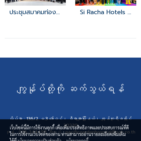
ประชุมสมาคมท่องเที่ยวศรีราชาฯ
Si Racha Hotels and Tourism Fest
ကျွန်ုပ်တို့ကို ဆက်သွယ်ရန်
လိပ်စာ : 136/2 မ.3 ဘော်ဝင်၊ စီရာချာမြို့နယ်၊ ချွန်ဘူရီခရိုင်
20230
เว็บไซต์นี้มีการใช้งานคุกกี้ เพื่อเพิ่มประสิทธิภาพและประสบการณ์ที่ดี
ဖုန်း : 038-344499 အီးမေးလ် : pacificgardenhospital@pgh.co.th
ในการใช้งานเว็บไซต์ของท่าน ท่านสามารถอ่านรายละเอียดเพิ่มเติม
ได้ที่
นโยบายความเป็นส่วนตัว
,
นโยบายคุกกี้