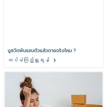
งูสวัดพันรอบตัวแล้วตายจริงไหม ?
ထပ်မံကြည့်ရှုရန်