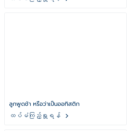
ลูกพูดช้า หรือว่าเป็นออทิสติก
ထပ်မံကြည့်ရှုရန်