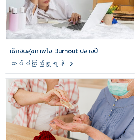
เช็กอินสุขภาพใจ Burnout ปลายปี
ထပ်မံကြည့်ရှုရန်