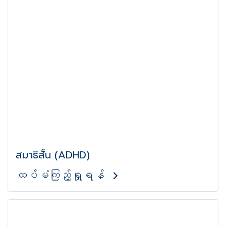
สมาธิสั้น (ADHD)
ထပ်မံကြည့်ရှုရန်