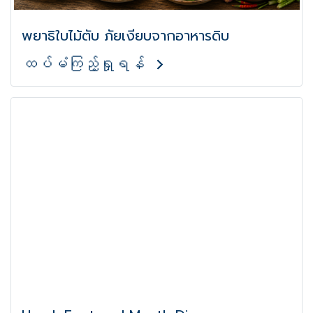
พยาธิใบไม้ตับ ภัยเงียบจากอาหารดิบ
ထပ်မံကြည့်ရှုရန်