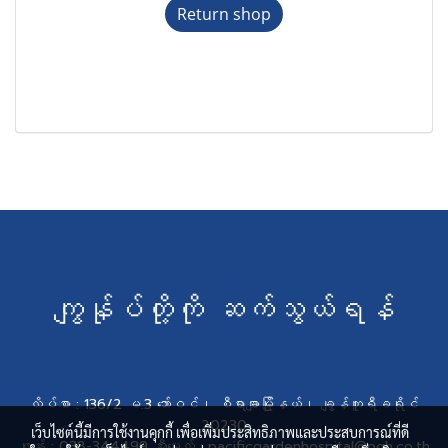
Return shop
ကျွန်ုပ်တို့ကို ဆက်သွယ်ရန်
လိပ်စာ : 136/2 မ.3 ဘော်ဝင်၊ စီရာချာမြို့နယ်၊ ချွန်ဘူရီခရိုင်
20230
เว็บไซต์นี้มีการใช้งานคุกกี้ เพื่อเพิ่มประสิทธิภาพและประสบการณ์ที่ดี
ဖုန်း : 038-344499 အီးမေးလ် : pacificgardenhospital@pgh.co.th