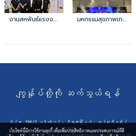
งานสหพันธ์แรงงานยานยนต์และอะไหล่โตโยต้า ครั้งที่17
มหกรรมสุขภาพเทศบาลเมืองศรีราชา ครั้งที่ 1
ကျွန်ုပ်တို့ကို ဆက်သွယ်ရန်
လိပ်စာ : 136/2 မ.3 ဘော်ဝင်၊ စီရာချာမြို့နယ်၊ ချွန်ဘူရီခရိုင်
20230
เว็บไซต์นี้มีการใช้งานคุกกี้ เพื่อเพิ่มประสิทธิภาพและประสบการณ์ที่ดี
ဖုန်း : 038-344499 အီးမေးလ် : pacificgardenhospital@pgh.co.th