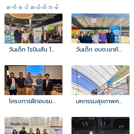
ဆက်စပ်အယ်လ်ဘမ်
วันเด็ก โรบินสัน ไลฟ์สไตล์ บ่อวิน
วันเด็ก อบต.เขาคันทรง 2567
โครงการฝึกอบรมและสัมมนาศึกษาดูงานเพื่อพัฒนาศักยภาพเครือข่ายแกนนำด้านสุขภาพ (อสม.) ประจำปีงบประมาณ 2567
มหกรรมสุขภาพครั้งที่ 1