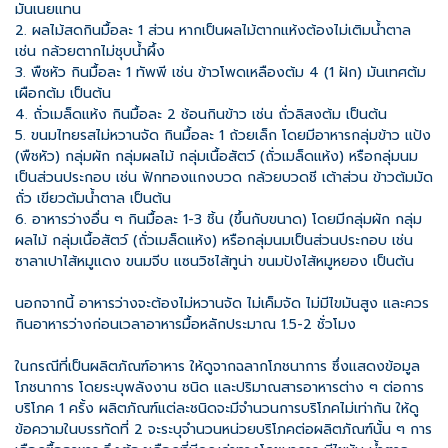
มันเนยแทน
2. ผลไม้สดกินมื้อละ 1 ส่วน หากเป็นผลไม้ตากแห้งต้องไม่เติมน้ำตาล
เช่น กล้วยตากไม่ชุบน้ำผึ้ง
3. พืชหัว กินมื้อละ 1 ทัพพี เช่น ข้าวโพดเหลืองต้ม 4 (1 ฝัก) มันเทศต้ม
เผือกต้ม เป็นต้น
4. ถั่วเมล็ดแห้ง กินมื้อละ 2 ช้อนกินข้าว เช่น ถั่วลิสงต้ม เป็นต้น
5. ขนมไทยรสไม่หวานจัด กินมื้อละ 1 ถ้วยเล็ก โดยมีอาหารกลุ่มข้าว แป้ง
(พืชหัว) กลุ่มผัก กลุ่มผลไม้ กลุ่มเนื้อสัตว์ (ถั่วเมล็ดแห้ง) หรือกลุ่มนม
เป็นส่วนประกอบ เช่น ฟักทองแกงบวด กล้วยบวดชี เต้าส่วน ข้าวต้มมัด
ถั่ว เขียวต้มน้ำตาล เป็นต้น
6. อาหารว่างอื่น ๆ กินมื้อละ 1-3 ชิ้น (ขึ้นกับขนาด) โดยมีกลุ่มผัก กลุ่ม
ผลไม้ กลุ่มเนื้อสัตว์ (ถั่วเมล็ดแห้ง) หรือกลุ่มนมเป็นส่วนประกอบ เช่น
ซาลาเปาไส้หมูแดง ขนมจีบ แซนวิชไส้ทูน่า ขนมปังไส้หมูหยอง เป็นต้น
นอกจากนี้ อาหารว่างจะต้องไม่หวานจัด ไม่เค็มจัด ไม่มีไขมันสูง และควร
กินอาหารว่างก่อนเวลาอาหารมื้อหลักประมาณ 1.5-2 ชั่วโมง
ในกรณีที่เป็นผลิตภัณฑ์อาหาร ให้ดูจากฉลากโภชนาการ ซึ่งแสดงข้อมูล
โภชนาการ โดยระบุพลังงาน ชนิด และปริมาณสารอาหารต่าง ๆ ต่อการ
บริโภค 1 ครั้ง ผลิตภัณฑ์แต่ละชนิดจะมีจำนวนการบริโภคไม่เท่ากัน ให้ดู
ข้อความในบรรทัดที่ 2 จะระบุจำนวนหน่วยบริโภคต่อผลิตภัณฑ์นั้น ๆ การ