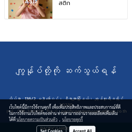
สติก
ကျွန်ုပ်တို့ကို ဆက်သွယ်ရန်
လိပ်စာ : 136/2 မ.3 ဘော်ဝင်၊ စီရာချာမြို့နယ်၊ ချွန်ဘူရီခရိုင်
20230
เว็บไซต์นี้มีการใช้งานคุกกี้ เพื่อเพิ่มประสิทธิภาพและประสบการณ์ที่ดี
ဖုန်း : 038-344499 အီးမေးလ် : pacificgardenhospital@pgh.co.th
ในการใช้งานเว็บไซต์ของท่าน ท่านสามารถอ่านรายละเอียดเพิ่มเติม
ได้ที่
นโยบายความเป็นส่วนตัว
,
นโยบายคุกกี้
PACIFICGARDENHOSPITAL
Set Cookies
Accept All