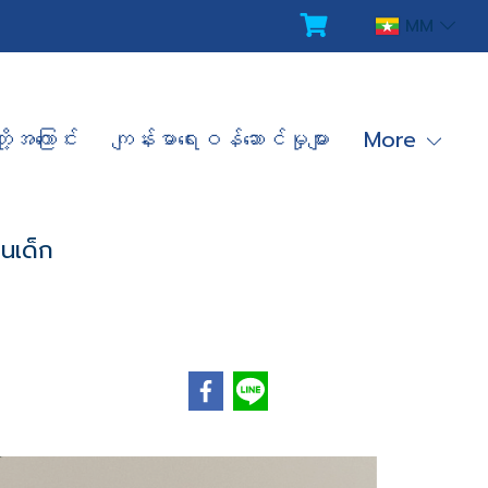
MM
ို့အကြောင်း
ကျန်းမာရေးဝန်ဆောင်မှုများ
More
นเด็ก