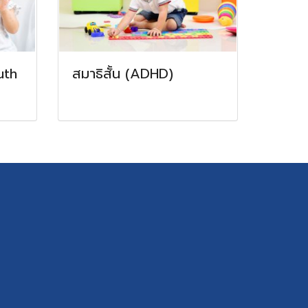
uth
สมาธิสั้น (ADHD)