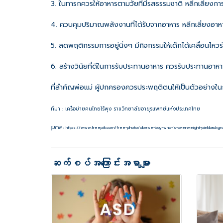
3. ในทารกควรให้อาหารตามวัยที่มีรสธรรมชาติ หลีกเลี่ยงกา
4. ควบคุมปริมาณพลังงานที่ได้รับจากอาหาร หลีกเลี่ยงอาห
5. ลดพฤติกรรมการอยู่นิ่งๆ มีกิจกรรมให้เด็กได้เคลื่อนไห
6. สร้างวินัยที่ดีในการรับประทานอาหาร ควรรับประทานอาหาร
ที่สำคัญพ่อแม่ ผู้ปกครองควรประพฤติตนให้เป็นตัวอย่างในก
ที่มา : เครือข่ายคนไทยไร้พุง ราชวิทยาลัยอายุรแพทย์แห่งประเทศไทย
รูปภาพ : https://www.freepik.com/free-photo/obese-boy-who-is-overweight-pink
backgr
ဆက်စပ်အကြောင်းအရာများ