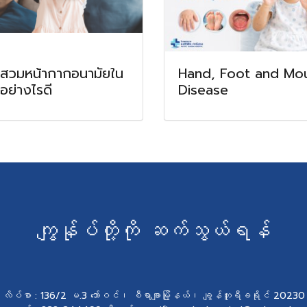
สวมหน้ากากอนามัยใน
Hand, Foot and Mo
กอย่างไรดี
Disease
ကျွန်ုပ်တို့ကို ဆက်သွယ်ရန်
လိပ်စာ : 136/2 မ.3 ဘော်ဝင်၊ စီရာချာမြို့နယ်၊ ချွန်ဘူရီခရိုင် 20230