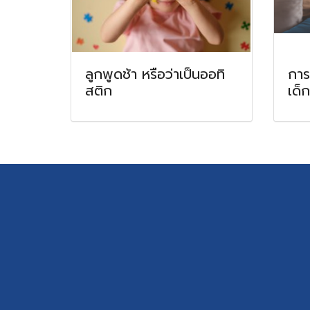
ลูกพูดช้า หรือว่าเป็นออทิ
การ
สติก
เด็