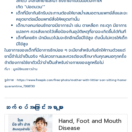
สึกตัว จะสำลักยาและนํ้า ซึ่งถ้าเข้าไปในปอดจะทำให้
เกิด “ปอดบวม’”
เด็กที่มียากันชักรับประทานต้องให้ยาสมํ่าเสมอตามแพทย์สั่งและจะ
หยุดยาต่อเมื่อแพทย์สั่งให้หยุดเท่านั้น
เด็กบางคนก่อนชักอาจมีอาการนำ เช่น ตาเหลือก กระตุก มีอาการ
แปลกๆ ควรสังเกตไว้เพื่อป้องกันอุบัติเหตุที่อาจจะเกิดขึ้นได้ทันที
เด็กที่เคยชัก มักมีแนวโน้มจะชักอีกเมื่อมีไข้สูง ดังนั้นไม่ควรให้เด็ก
มีไข้สูง
ในอาการของเด็กที่มีอาการชักบ่อย ๆ จะมียาสำหรับกันชักให้ทานด้วยแต่
ยานี้ถ้าไม่จำเป็นจริง ๆไม่ควรทานและควรต้องปรึกษากับคุณหมอทุกครั้ง
ถ้าต้องการใช้ยาตัวนี้ว่าจำเป็นสำหรับร่างกายของลูกหรือไม่
ที่มา : มูลนิธิหมอชาวบ้าน
รูปภาพ : https://www.freepik.com/free-photo/mother-with-littler-son-sitting-home-
quarantine_7368730
ဆက်စပ်အကြောင်းအရာများ
Hand, Foot and Mouth
Disease