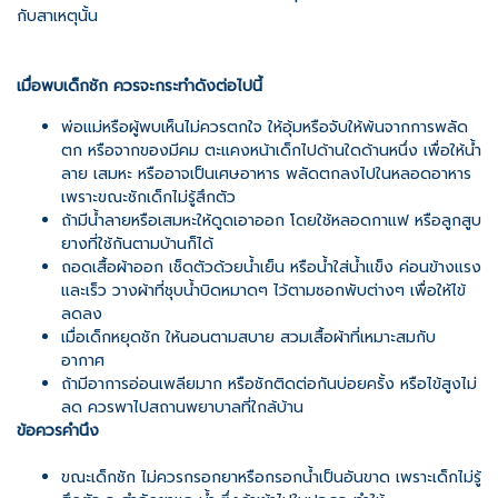
กับสาเหตุนั้น
เมื่อพบเด็กชัก ควรจะกระทำดังต่อไปนี้
พ่อแม่หรือผู้พบเห็นไม่ควรตกใจ ให้อุ้มหรือจับให้พ้นจากการพลัด
ตก หรือจากของมีคม ตะแคงหน้าเด็กไปด้านใดด้านหนึ่ง เพื่อให้นํ้า
ลาย เสมหะ หรืออาจเป็นเศษอาหาร พลัดตกลงไปในหลอดอาหาร
เพราะขณะชักเด็กไม่รู้สึกตัว
ถ้ามีนํ้าลายหรือเสมหะให้ดูดเอาออก โดยใช้หลอดกาแฟ หรือลูกสูบ
ยางที่ใช้กันตามบ้านก็ได้
ถอดเสื้อผ้าออก เช็ดตัวด้วยนํ้าเย็น หรือนํ้าใส่นํ้าแข็ง ค่อนข้างแรง
และเร็ว วางผ้าที่ชุบนํ้าบิดหมาดๆ ไว้ตามซอกพับต่างๆ เพื่อให้ไข้
ลดลง
เมื่อเด็กหยุดชัก ให้นอนตามสบาย สวมเสื้อผ้าที่เหมาะสมกับ
อากาศ
ถ้ามีอาการอ่อนเพลียมาก หรือชักติดต่อกันบ่อยครั้ง หรือไข้สูงไม่
ลด ควรพาไปสถานพยาบาลที่ใกล้บ้าน
ข้อควรคำนึง
ขณะเด็กชัก ไม่ควรกรอกยาหรือกรอกนํ้าเป็นอันขาด เพราะเด็กไม่รู้