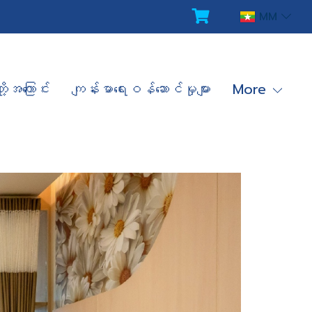
MM
ို့အကြောင်း
ကျန်းမာရေးဝန်ဆောင်မှုများ
More