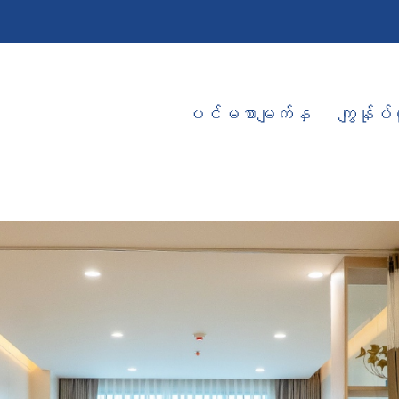
ပင်မစာမျက်နှ
ကျွန်ုပ်တ