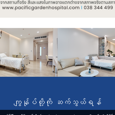
ကျွန်ုပ်တို့ကို ဆက်သွယ်ရန်