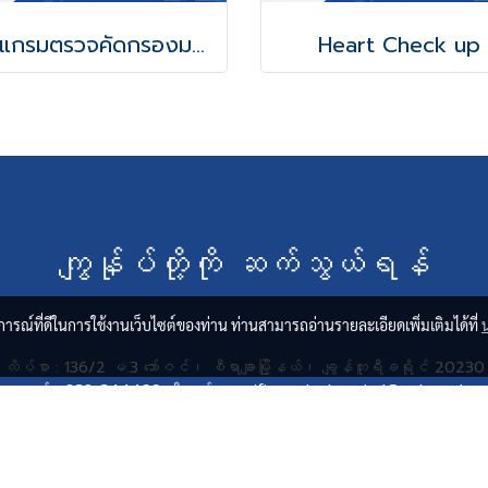
โปรแกรมตรวจคัดกรองมะเล็งปากมดลูก
Heart Check up
ကျွန်ုပ်တို့ကို ဆက်သွယ်ရန်
บการณ์ที่ดีในการใช้งานเว็บไซต์ของท่าน ท่านสามารถอ่านรายละเอียดเพิ่มเติมได้ที่
လိပ်စာ : 136/2 မ.3 ဘော်ဝင်၊ စီရာချာမြို့နယ်၊ ချွန်ဘူရီခရိုင် 20230
ဖုန်း : 038-344499 အီးမေးလ် : pacificgardenhospital@pgh.co.th
PACIFICGARDENHOSPITAL