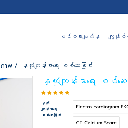
ပင်မစာမျက်နှ
ကျွန်ုပ်တ
ขภาพ
နှလုံးကျန်းမာရေး စစ်ဆေးခြင်း
နှလုံးကျန်းမာရေး စစ်ဆေး
နှလုံး
Electro cardiogram EK
ကျန်းမာရေး
စစ်ဆေးခြင်း
CT Calcium Score