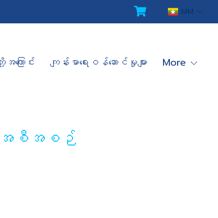
MM
ို့အကြောင်း
ကျန်းမာရေးဝန်ဆောင်မှုများ
More
ေးရေးအစီအစဉ်