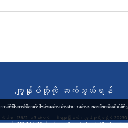
ကျွန်ုပ်တို့ကို ဆက်သွယ်ရန်
บการณ์ที่ดีในการใช้งานเว็บไซต์ของท่าน ท่านสามารถอ่านรายละเอียดเพิ่มเติมได้ที่
လိပ်စာ : 136/2 မ.3 ဘော်ဝင်၊ စီရာချာမြို့နယ်၊ ချွန်ဘူရီခရိုင် 20230
ဖုန်း : 038-344499 အီးမေးလ် : pacificgardenhospital@pgh.co.th