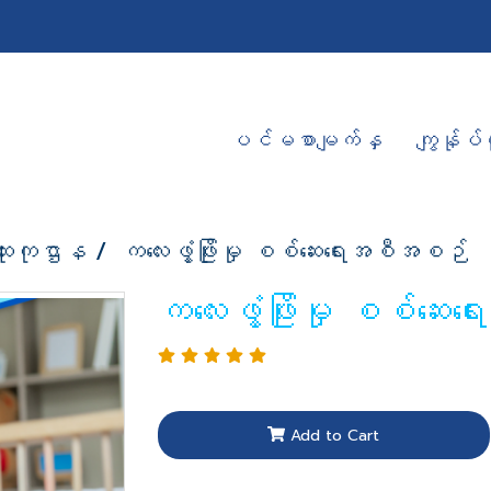
ပင်မစာမျက်နှ
ကျွန်ုပ်တ
ူးကုဌာန
ကလေးဖွံ့ဖြိုးမှု စစ်ဆေးရေးအစီအစဉ်
ကလေးဖွံ့ဖြိုးမှု စစ်ဆ
Add to Cart