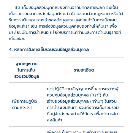
3.3 เก็บข้อมูลส่วนบุคคลของท่านจากบุคคลภายนอก ซึ่งเป็น
เก็บรวบรวมจากแหล่งข้อมูลดังกล่าวโดยชอบด้วยกฎหมาย หรือได้
รับความยินยอมจากเจ้าของข้อมูลส่วนบุคคลแล้วในการเปิดเผย
ข้อมูลแก่เรา เช่น การส่งข้อมูลส่วนบุคคลของท่านให้กับเรา เพื่อ
ประโยชน์ในการนำเสนอ หรือให้บริการแก่ท่านและการดำเนินธุรกิจที่
เกี่ยวข้อง
4. หลักการในการเก็บรวบรวมข้อมูลส่วนบุคคล
ฐานกฎหมาย
ในการเก็บ
รายละเอียด
รวบรวมข้อมูล
การปฏิบัติตามสัญญาการซื้อขายระหว่างผู้
ควบคุมข้อมูลส่วนบุคคล ("เรา") กับ
เพื่อการปฏิบัติ
เจ้าของข้อมูลส่วนบุคคล ("ท่าน") ในส่วน
ตามสัญญา
การชำระเงินสินค้า รวมถึงการเก็บรวบรวม
ที่อยู่จัดส่งของท่านให้กับเราเพื่อทำการจัด
ส่งสินค้า
เพื่อการเก็บรวบรวม ใช้หรือเปิดเผยข้อมูล