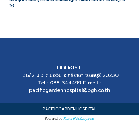
ได้
ติดต่อเรา
136/2 ม.3 ต.บ่อวิน อ.ศรีราชา จ.ชลบุรี 20230
Tel : 038-344499 E-mail :
pacificgardenhospital@pgh.co.th
PACIFICGARDENHOSPITAL
Powered by
MakeWebEasy.com