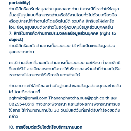
portability)
ท่านมีสิทธิขอรับข้อมูลส่วนบุคคลของท่าน ในกรณีที่เราทำให้ข้อมูล
นั้นอยู่ในรูปแบบที่สามารถอ่านหรือใช้งานโดยทั่วไปด้วยเครื่องมือ
หรืออุปกรณ์ที่ทำงานได้โดยอัตโนมัติ รวมถึง สิทธิขอให้ส่งหรือ
โอน ข้อมูลรูปแบบดังกล่าวไปยังผู้ควบคุมข้อมูลส่วนบุคคลอื่น
7. สิทธิในการคัดค้านการประมวลผลข้อมูลส่วนบุคคล (right to
object)
ท่านมีสิทธิขอคัดค้านการเก็บรวบรวม ใช้ หรือเปิดเผยข้อมูลส่วน
บุคคลของท่าน
กรณีท่านเลือกที่จะขอคัดค้านการเก็บรวบรวม ขอให้ลบ ทำลายสิทธิ
ที่เคยให้ไว้ อาจมีผลกระทบกับการให้บริการของร้านค้าที่ท่านจะได้รับ
เราอาจจะไม่สามารถให้บริการในบางส่วนได้
ท่านสามารถใช้สิทธิของท่านในฐานะเจ้าของข้อมูลส่วนบุคคลข้างต้น
ได้ โดยติดต่อมาที่
pghmkt@gmail.com,Thananphatcha.nue@pgh.co.th และ
0829540516 ทางเราจะพิจารณา และแจ้งผลการพิจารณาการขอ
ใช้สิทธิ ให้ท่านทราบภายใน 30 วันนับแต่วันที่เราได้รับคำร้องขอดัง
กล่าว
10. การเชื่อมต่อเว็บไซต์หรือบริการภายนอก