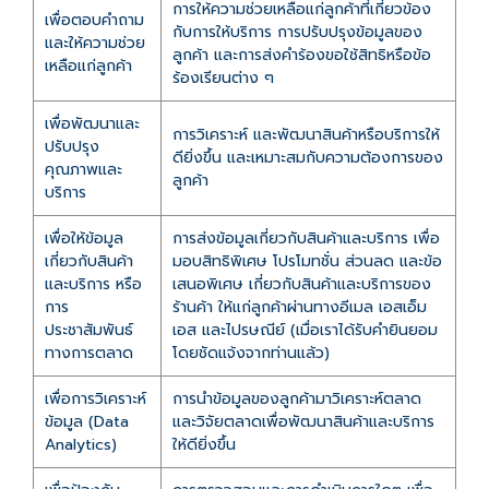
การให้ความช่วยเหลือแก่ลูกค้าที่เกี่ยวข้อง
เพื่อตอบคำถาม
กับการให้บริการ การปรับปรุงข้อมูลของ
และให้ความช่วย
ลูกค้า และการส่งคำร้องขอใช้สิทธิหรือข้อ
เหลือแก่ลูกค้า
ร้องเรียนต่าง ๆ
เพื่อพัฒนาและ
การวิเคราะห์ และพัฒนาสินค้าหรือบริการให้
ปรับปรุง
ดียิ่งขึ้น และเหมาะสมกับความต้องการของ
คุณภาพและ
ลูกค้า
บริการ
เพื่อให้ข้อมูล
การส่งข้อมูลเกี่ยวกับสินค้าและบริการ เพื่อ
เกี่ยวกับสินค้า
มอบสิทธิพิเศษ โปรโมทชั่น ส่วนลด และข้อ
และบริการ หรือ
เสนอพิเศษ เกี่ยวกับสินค้าและบริการของ
การ
ร้านค้า ให้แก่ลูกค้าผ่านทางอีเมล เอสเอ็ม
ประชาสัมพันธ์
เอส และไปรษณีย์ (เมื่อเราได้รับคำยินยอม
ทางการตลาด
โดยชัดแจ้งจากท่านแล้ว)
เพื่อการวิเคราะห์
การนำข้อมูลของลูกค้ามาวิเคราะห์ตลาด
ข้อมูล (Data
และวิจัยตลาดเพื่อพัฒนาสินค้าและบริการ
Analytics)
ให้ดียิ่งขึ้น