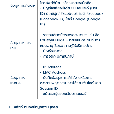
โทรศัพท์ที่บ้าน หรือหมายเลขมือถือ)
ข้อมูลการติดต่อ
- บัญชีโซเชียลมีเดีย ช่น ไลน์ไอดี (LINE
ID) บัญชีผู้ใช้ Facebook ไอดี Facebook
(Facebook ID) ไอดี Google (Google
ID)
- รายละเอียดบัตรเครดิต/เดบิต เช่น ชื่อ-
นามสกุลบนบัตร หมายเลขบัตร วันที่บัตร
ข้อมูลทางการ
หมดอายุ ชื่อธนาคารผู้ให้บริการบัตร
เงิน
- บัญชีธนาคาร
- การออกใบกำกับภาษี
- IP Address
- MAC Address
ข้อมูลทาง
- บันทึกข้อมูลการเข้าใช้งานหรือการ
เทคนิค
ติดตามพฤติกรรมการใช้งานเว็บไซต์ จาก
Session ID
- ชนิดและรุ่นของเว็บบราวเซอร์
3. แหล่งที่มาของข้อมูลส่วนบุคคล