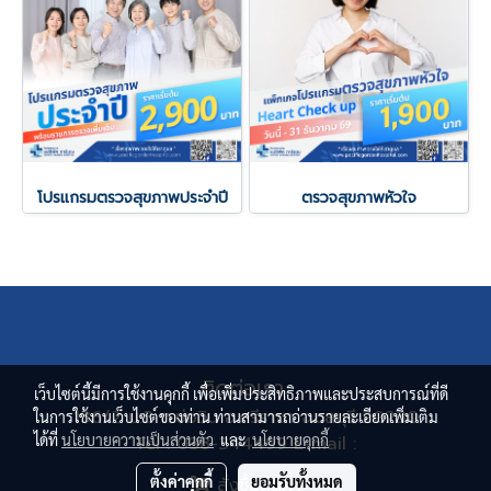
โปรแกรมตรวจสุขภาพประจำปี
ตรวจสุขภาพหัวใจ
ติดต่อเรา
เว็บไซต์นี้มีการใช้งานคุกกี้ เพื่อเพิ่มประสิทธิภาพและประสบการณ์ที่ดี
136/2 ม.3 ต.บ่อวิน อ.ศรีราชา จ.ชลบุรี 20230
ในการใช้งานเว็บไซต์ของท่าน ท่านสามารถอ่านรายละเอียดเพิ่มเติม
ได้ที่
นโยบายความเป็นส่วนตัว
และ
นโยบายคุกกี้
Tel : 038-344499 E-mail :
pacificgardenhospital@pgh.co.th
ตั้งค่าคุกกี้
ยอมรับทั้งหมด
สั่งซื้อสินค้า