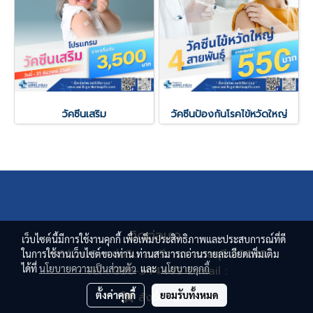
วัคซีนเสริม
วัคซีนป้องกันโรคไข้หวัดใหญ่
ติดต่อเรา
เว็บไซต์นี้มีการใช้งานคุกกี้ เพื่อเพิ่มประสิทธิภาพและประสบการณ์ที่ดี
136/2 ม.3 ต.บ่อวิน อ.ศรีราชา จ.ชลบุรี 20230
ในการใช้งานเว็บไซต์ของท่าน ท่านสามารถอ่านรายละเอียดเพิ่มเติม
ได้ที่
นโยบายความเป็นส่วนตัว
และ
นโยบายคุกกี้
Tel : 038-344499 E-mail :
pacificgardenhospital@pgh.co.th
ตั้งค่าคุกกี้
ยอมรับทั้งหมด
สั่งซื้อสินค้า