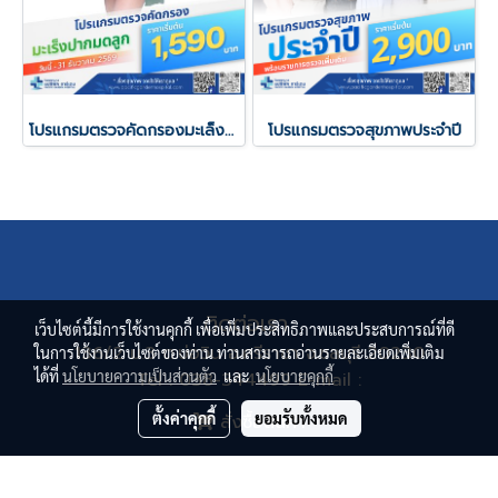
โปรแกรมตรวจคัดกรองมะเล็งปากมดลูก
โปรแกรมตรวจสุขภาพประจำปี
ติดต่อเรา
เว็บไซต์นี้มีการใช้งานคุกกี้ เพื่อเพิ่มประสิทธิภาพและประสบการณ์ที่ดี
136/2 ม.3 ต.บ่อวิน อ.ศรีราชา จ.ชลบุรี 20230
ในการใช้งานเว็บไซต์ของท่าน ท่านสามารถอ่านรายละเอียดเพิ่มเติม
ได้ที่
นโยบายความเป็นส่วนตัว
และ
นโยบายคุกกี้
Tel : 038-344499 E-mail :
pacificgardenhospital@pgh.co.th
ตั้งค่าคุกกี้
ยอมรับทั้งหมด
สั่งซื้อสินค้า
PACIFICGARDENHOSPITAL