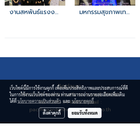
งานสหพันธ์แรงงานยานยนต์และอะไหล่โตโยต้า ครั้งที่17
มหกรรมสุขภาพเทศบาลเมืองศรีราชา ครั้งที่ 1
ติดต่อเรา
เว็บไซต์นี้มีการใช้งานคุกกี้ เพื่อเพิ่มประสิทธิภาพและประสบการณ์ที่ดี
136/2 ม.3 ต.บ่อวิน อ.ศรีราชา จ.ชลบุรี 20230
ในการใช้งานเว็บไซต์ของท่าน ท่านสามารถอ่านรายละเอียดเพิ่มเติม
ได้ที่
นโยบายความเป็นส่วนตัว
และ
นโยบายคุกกี้
Tel : 038-344499 E-mail :
pacificgardenhospital@pgh.co.th
ตั้งค่าคุกกี้
ยอมรับทั้งหมด
PACIFICGARDENHOSPITAL
Powered by
MakeWebEasy.com