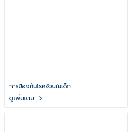
การป้องกันโรคอ้วนในเด็ก
ดูเพิ่มเติม