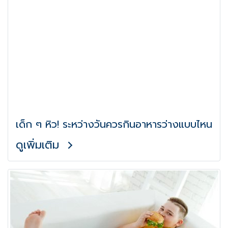
เด็ก ๆ หิว! ระหว่างวันควรกินอาหารว่างแบบไหน
ดูเพิ่มเติม