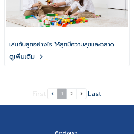
เล่นกับลูกอย่างไร ให้ลูกมีความสุขและฉลาด
ดูเพิ่มเติม
First
Last
1
2
ติดต่อเรา