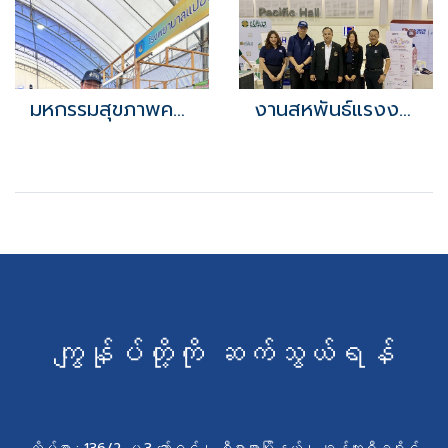
มหกรรมสุขภาพครั้งที่ 1
งานสหพันธ์แรงงานยานยนต์และอะไหล่โตโยต้า ครั้งที่17
ကျွန်ုပ်တို့ကို ဆက်သွယ်ရန်