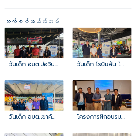
ဆက်စပ်အယ်လ်ဘမ်
วันเด็ก อบต.บ่อวิน 2567
วันเด็ก โรบินสัน ไลฟ์สไตล์ บ่อวิน
วันเด็ก อบต.เขาคันทรง 2567
โครงการฝึกอบรมและสัมมนาศึกษาดูงานเพื่อพัฒนาศักยภาพเครือข่ายแกนนำด้านสุขภาพ (อสม.) ประจำปีงบประมาณ 2567