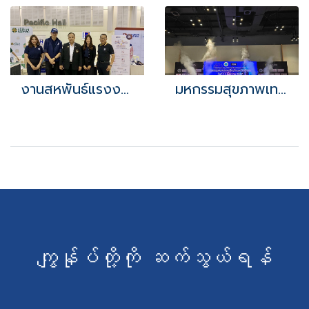
งานสหพันธ์แรงงานยานยนต์และอะไหล่โตโยต้า ครั้งที่17
มหกรรมสุขภาพเทศบาลเมืองศรีราชา ครั้งที่ 1
ကျွန်ုပ်တို့ကို ဆက်သွယ်ရန်