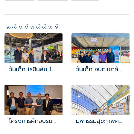
ဆက်စပ်အယ်လ်ဘမ်
วันเด็ก โรบินสัน ไลฟ์สไตล์ บ่อวิน
วันเด็ก อบต.เขาคันทรง 2567
โครงการฝึกอบรมและสัมมนาศึกษาดูงานเพื่อพัฒนาศักยภาพเครือข่ายแกนนำด้านสุขภาพ (อสม.) ประจำปีงบประมาณ 2567
มหกรรมสุขภาพครั้งที่ 1