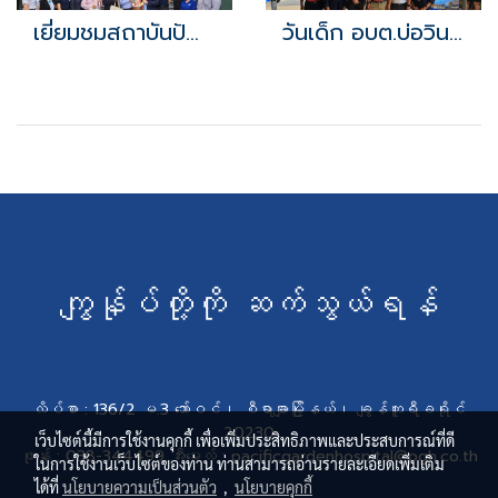
เยี่ยมชมสถาบันปัญญาภิวัฒน์ วิทยาเขต EEC
วันเด็ก อบต.บ่อวิน 2567
ကျွန်ုပ်တို့ကို ဆက်သွယ်ရန်
လိပ်စာ : 136/2 မ.3 ဘော်ဝင်၊ စီရာချာမြို့နယ်၊ ချွန်ဘူရီခရိုင်
20230
เว็บไซต์นี้มีการใช้งานคุกกี้ เพื่อเพิ่มประสิทธิภาพและประสบการณ์ที่ดี
ဖုန်း : 038-344499 အီးမေးလ် : pacificgardenhospital@pgh.co.th
ในการใช้งานเว็บไซต์ของท่าน ท่านสามารถอ่านรายละเอียดเพิ่มเติม
ได้ที่
นโยบายความเป็นส่วนตัว
,
นโยบายคุกกี้