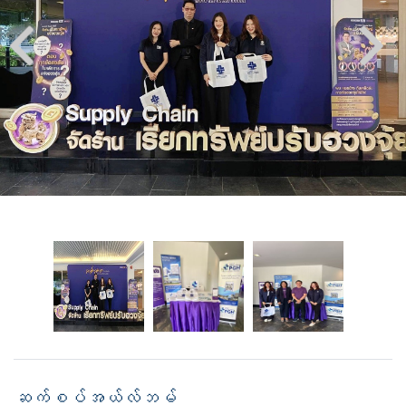
ဆက်စပ်အယ်လ်ဘမ်