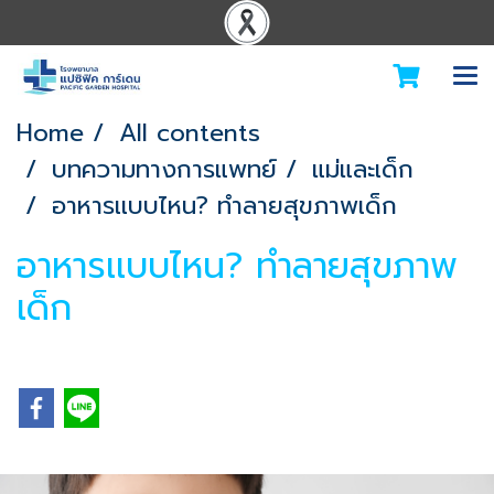
Home
All contents
บทความทางการแพทย์
แม่และเด็ก
อาหารเเบบไหน? ทำลายสุขภาพเด็ก
อาหารเเบบไหน? ทำลายสุขภาพ
เด็ก