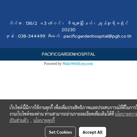
လိပ်စာ : 136/2 မ.3 ဘော်ဝင်၊ စီရာချာမြို့နယ်၊ ချွန်ဘူရီခရိုင်
20230
ဖုန်း : 038-344499 အီးမေးလ် : pacificgardenhospital@pgh.co.th
PACIFICGARDENHOSPITAL
Powered by
MakeWebEasy.com
เว็บไซต์นี้มีการใช้งานคุกกี้ เพื่อเพิ่มประสิทธิภาพและประสบการณ์ที่ดีในการใ
งานเว็บไซต์ของท่าน ท่านสามารถอ่านรายละเอียดเพิ่มเติมได้ที่
นโยบายควา
เป็นส่วนตัว
,
นโยบายคุกกี้
Set Cookies
Accept All