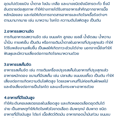
อุดมไปด้วยเเป้ง น้ำตาล ไขมัน เกลือ เเละบางชนิดยังมีสารตะกั่ว ซึ่งมี
อันตรายต่อสุขภาพ ทำให้ร่างกายได้รับสารอาหารสำคัญจากอาหารมื้อ
หลักน้อยลง เเละก่อให้เกิดการขาดสารอาหารเเละเกิดโรคเรื้อรังต่างๆ
ตามมามากมาย เช่น เบาหวาน โรคไต ควาามดันโลหิตสูง เป็นต้น
2.อาหารรสหวานจัด
การกินอาหารรสหวานจัด เช่น ขนมเค้ก ลูกอม เยลลี่ น้ำอัดลม น้ำหวาน
น้ำปั่น กาเเฟเย็น เป็นต้น หรือการเติมน้ำตาลในอาหารที่ปรุงสุกเเล้ว ทำให้
ได้รับพลังงานเพิ่มขึ้น เป็นผลให้เกิดภาวะอ้วนได้ง่าย นอกจากนี้ยังทำให้
ฟันผุเเละมีความเสี่ยงต่อการเกิดโรคเบาหวานด้วย
3.อาหารรสเค็มจัด
อาหารรสเค็มจัด เช่น การเติมเครื่องปรุงรสเค็มในอาหารที่ปรุงสุกเเล้ว
อาหารหมักดอง ขนามที่มีรสเค็ม เช่น ปลาเส้น ขนมขบเคี้ยว เป็นต้น ทำให้
เสี่ยงต่อการเกิดความดันโลหิตสูง โดยเฉพาะคนที่ไม่ค่อยกินผักผลไม้
เเละยังเสี่ยงต่อการเป็นโรคไต เเละมะเร็งกระเพาะอาหารด้วย
4.อาหารที่มีไขมันสูง
ทำให้ระดับคอเลสเตอรอลในเลือดสูง เเละเกิดหลอดเลือดอุดตันได้
ง่าย เป็นสาเหตุทำให้เกิดโรคหัวใจขาดเลือด อัมพฤกษ์ อัมพาต ชนิด
อาหารที่มีไขมันสูง ได้เเก่ เนื้อสัตว์ติดมัน อาหารทอดน้ำมันท่วม ขนมเบ