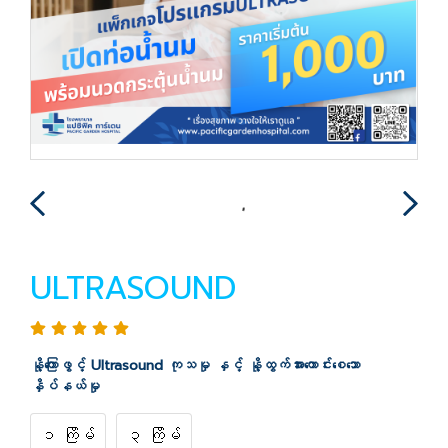
ULTRASOUND
နို့ကြောဖွင့် Ultrasound ကုသမှု နှင့် နို့ထွက်အားကောင်းစေသော
နှိပ်နယ်မှု
၁ ကြိမ်
၃ ကြိမ်