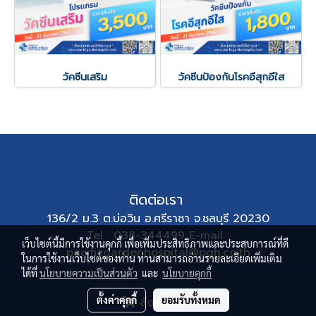
วัคซีนเสริม
วัคซีนป้องกันโรคอีสุกอีใส
ติดต่อเรา
136/2 ม.3 ต.บ่อวิน อ.ศรีราชา จ.ชลบุรี 20230
Tel : 038-344499 E-mail :
เว็บไซต์นี้มีการใช้งานคุกกี้ เพื่อเพิ่มประสิทธิภาพและประสบการณ์ที่ดี
pacificgardenhospital@pgh.co.th
ในการใช้งานเว็บไซต์ของท่าน ท่านสามารถอ่านรายละเอียดเพิ่มเติม
ได้ที่
นโยบายความเป็นส่วนตัว
และ
นโยบายคุกกี้
PACIFICGARDENHOSPITAL
ตั้งค่าคุกกี้
ยอมรับทั้งหมด
สั่งซื้อสินค้า