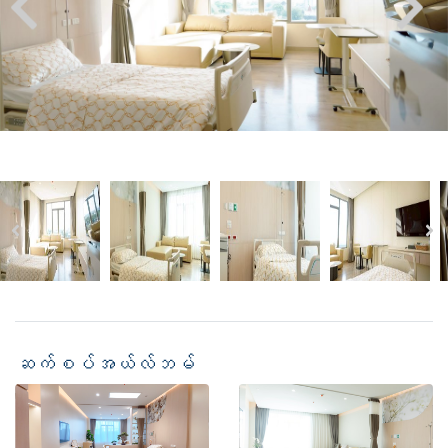
ဆက်စပ်အယ်လ်ဘမ်