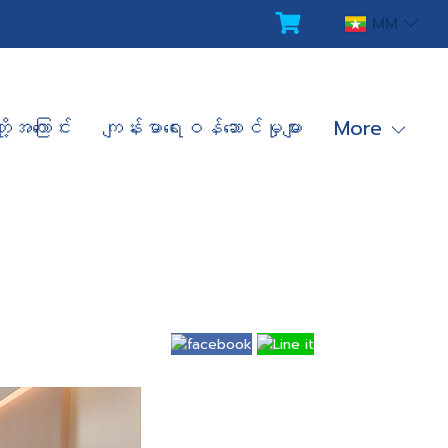
MM
ို့အကြောင်း
ကျန်းမာရေးဝန်ဆောင်မှုများ
More