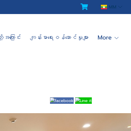
MM
ို့အကြောင်း
ကျန်းမာရေးဝန်ဆောင်မှုများ
More